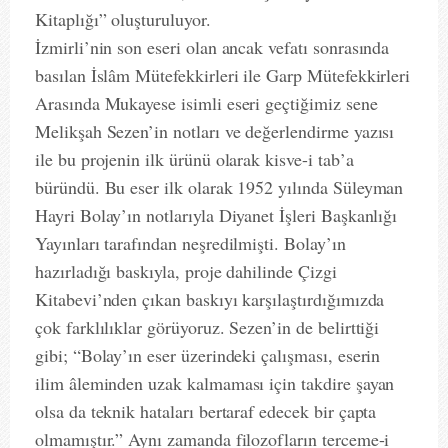
Kitaplığı” oluşturuluyor.
İzmirli’nin son eseri olan ancak vefatı sonrasında
basılan İslâm Mütefekkirleri ile Garp Mütefekkirleri
Arasında Mukayese isimli eseri geçtiğimiz sene
Melikşah Sezen’in notları ve değerlendirme yazısı
ile bu projenin ilk ürünü olarak kisve-i tab’a
büründü. Bu eser ilk olarak 1952 yılında Süleyman
Hayri Bolay’ın notlarıyla Diyanet İşleri Başkanlığı
Yayınları tarafından neşredilmişti. Bolay’ın
hazırladığı baskıyla, proje dahilinde Çizgi
Kitabevi’nden çıkan baskıyı karşılaştırdığımızda
çok farklılıklar görüyoruz. Sezen’in de belirttiği
gibi; “Bolay’ın eser üzerindeki çalışması, eserin
ilim âleminden uzak kalmaması için takdire şayan
olsa da teknik hataları bertaraf edecek bir çapta
olmamıştır.” Aynı zamanda filozofların terceme-i