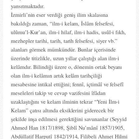
yansıtmaktadır.
İzmirli’nin eser verdiği geniş ilim skalasına
bakıldığı zaman, “ilm-i kelam, İslâm felsefesi,
ulûmu’l-Kur’an, ilm-i hilaf, ilm-i hadis, usûl-i fıkh,
mezhepler tarihi, tarih, tarih felsefesi, siyer vb.”
alanları görmek mümkündür. Bunlar içerisinde
üzerinde titizlikle, uzun yıllar çalıştığı alan ilm-i
kelâmdır. Bilindiği üzere o, dönemin ortak beyanı
olan ilm-i kelâmın artık kelâm tarihçiliği
mesabesine intikal ettiğini; fennî, içtimâî ve felsefî
meseleleri takip ve cevap vazifesini îfâdan
uzaklaştığını ve kelam ilminin tekrar “Yeni İlm-i
Kelam” çatısı altında eksiklerini giderecek bir
şekilde inşa edilmesi gerektiğini savunanlar (Seyyid
Ahmed Han 1817/1898, Şiblî Nu’mânî 1857/1905,
Abdüllatif Harputî 1842/1914, Filibeli Ahmet Hilmi