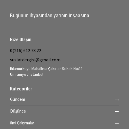
Bugünün ihyasından yarının inşaasına
Bize Ulaşın
0(216) 612 78 22
vuslatdergisi@gmail.com
Ihlamurkuyu Mahallesi Çakırlar Sokak No:11
Ümraniye / İstanbul
Kategoriler
Gündem
Düşünce
İlmi Çalışmalar