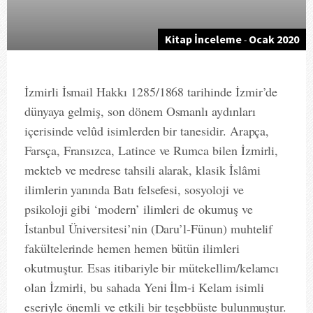
Kitap İnceleme
Ocak 2020
-
İzmirli İsmail Hakkı 1285/1868 tarihinde İzmir’de
dünyaya gelmiş, son dönem Osmanlı aydınları
içerisinde velûd isimlerden bir tanesidir. Arapça,
Farsça, Fransızca, Latince ve Rumca bilen İzmirli,
mekteb ve medrese tahsili alarak, klasik İslâmi
ilimlerin yanında Batı felsefesi, sosyoloji ve
psikoloji gibi ‘modern’ ilimleri de okumuş ve
İstanbul Üniversitesi’nin (Daru’l-Fünun) muhtelif
fakültelerinde hemen hemen bütün ilimleri
okutmuştur. Esas itibariyle bir mütekellim/kelamcı
olan İzmirli, bu sahada Yeni İlm-i Kelam isimli
eseriyle önemli ve etkili bir teşebbüste bulunmuştur.