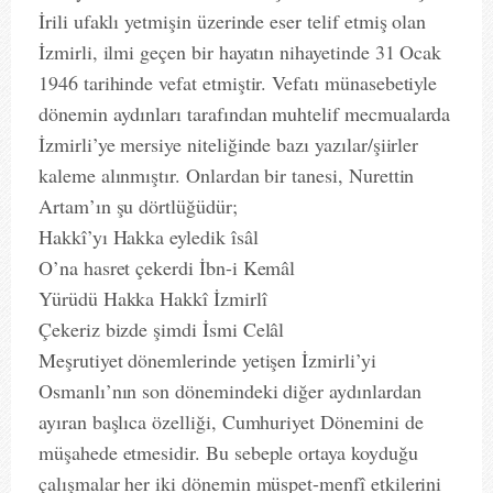
İrili ufaklı yetmişin üzerinde eser telif etmiş olan
İzmirli, ilmi geçen bir hayatın nihayetinde 31 Ocak
1946 tarihinde vefat etmiştir. Vefatı münasebetiyle
dönemin aydınları tarafından muhtelif mecmualarda
İzmirli’ye mersiye niteliğinde bazı yazılar/şiirler
kaleme alınmıştır. Onlardan bir tanesi, Nurettin
Artam’ın şu dörtlüğüdür;
Hakkî’yı Hakka eyledik îsâl
O’na hasret çekerdi İbn-i Kemâl
Yürüdü Hakka Hakkî İzmirlî
Çekeriz bizde şimdi İsmi Celâl
Meşrutiyet dönemlerinde yetişen İzmirli’yi
Osmanlı’nın son dönemindeki diğer aydınlardan
ayıran başlıca özelliği, Cumhuriyet Dönemini de
müşahede etmesidir. Bu sebeple ortaya koyduğu
çalışmalar her iki dönemin müspet-menfî etkilerini