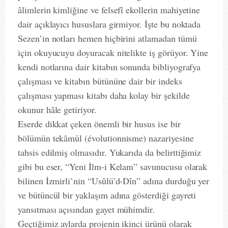
âlimlerin kimliğine ve felsefî ekollerin mahiyetine
dair açıklayıcı hususlara girmiyor. İşte bu noktada
Sezen’in notları hemen hiçbirini atlamadan tümü
için okuyucuyu doyuracak nitelikte iş görüyor. Yine
kendi notlarına dair kitabın sonunda bibliyografya
çalışması ve kitabın bütününe dair bir indeks
çalışması yapması kitabı daha kolay bir şekilde
okunur hâle getiriyor.
Eserde dikkat çeken önemli bir husus ise bir
bölümün tekâmül (évolutionnisme) nazariyesine
tahsis edilmiş olmasıdır. Yukarıda da belirttiğimiz
gibi bu eser, “Yeni İlm-i Kelam” savunucusu olarak
bilinen İzmirli’nin “Usûlü’d-Dîn” adına durduğu yer
ve bütüncül bir yaklaşım adına gösterdiği gayreti
yansıtması açısından gayet mühimdir.
Geçtiğimiz aylarda projenin ikinci ürünü olarak