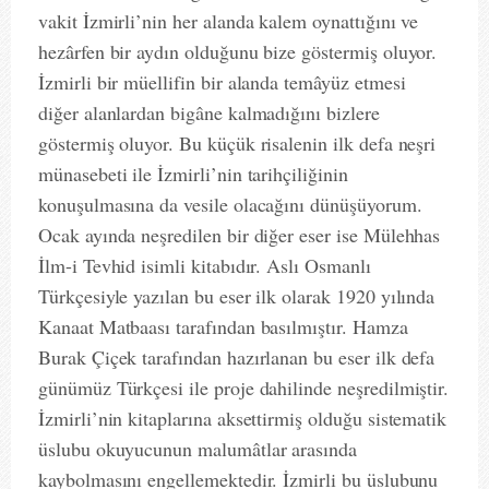
vakit İzmirli’nin her alanda kalem oynattığını ve
hezârfen bir aydın olduğunu bize göstermiş oluyor.
İzmirli bir müellifin bir alanda temâyüz etmesi
diğer alanlardan bigâne kalmadığını bizlere
göstermiş oluyor. Bu küçük risalenin ilk defa neşri
münasebeti ile İzmirli’nin tarihçiliğinin
konuşulmasına da vesile olacağını dünüşüyorum.
Ocak ayında neşredilen bir diğer eser ise Mülehhas
İlm-i Tevhid isimli kitabıdır. Aslı Osmanlı
Türkçesiyle yazılan bu eser ilk olarak 1920 yılında
Kanaat Matbaası tarafından basılmıştır. Hamza
Burak Çiçek tarafından hazırlanan bu eser ilk defa
günümüz Türkçesi ile proje dahilinde neşredilmiştir.
İzmirli’nin kitaplarına aksettirmiş olduğu sistematik
üslubu okuyucunun malumâtlar arasında
kaybolmasını engellemektedir. İzmirli bu üslubunu