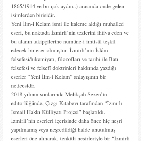
1865/1914 ve bir çok aydın..) arasında önde gelen
isimlerden birisidir.
Yeni İlm-i Kelam ismi ile kaleme aldığı muhalled
eseri, bu noktada İzmirli’nin tezlerini ihtiva eden ve
bu alanın takipçilerine numûne-i imtisâl teşkil
edecek bir eser olmuştur. İzmirli’nin İslâm
felsefesi/hikemiyatı, filozofları ve tarihi ile Batı
felsefesi ve felsefî doktrinleri hakkında yazdığı
eserler “Yeni İlm-i Kelam” anlayışının bir
neticesidir.
2018 yılının sonlarında Melikşah Sezen’in
editörlüğünde, Çizgi Kitabevi tarafından “İzmirli
İsmail Hakkı Külliyatı Projesi” başlatıldı.
İzmirli’nin eserleri içerisinde daha önce hiç neşri
yapılmamış veya neşredildiği halde unutulmuş
eserleri öne alınarak, tenkitli neşirleriyle bir “İzmirli